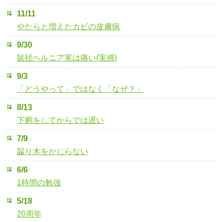
11/11
やたらと増えたカビの皮膚病
9/30
鼠径ヘルニア実は痛い(実感)
9/3
「どうやって」ではなく「なぜ？」
8/13
下痢をしてからでは遅い
7/9
齧り木をかじらない
6/6
1時間の勉強
5/18
20周年