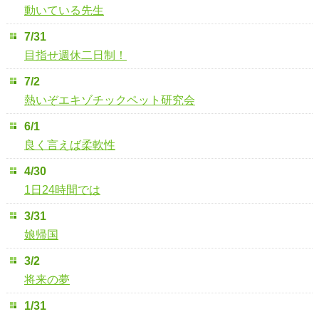
動いている先生
7/31
目指せ週休二日制！
7/2
熱いぞエキゾチックペット研究会
6/1
良く言えば柔軟性
4/30
1日24時間では
3/31
娘帰国
3/2
将来の夢
1/31