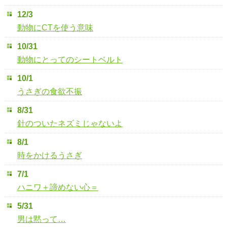
12/3
動物にCTを使う意味
10/31
動物にとってのシートベルト
10/1
うさぎの食欲不振
8/31
針のついたネズミじゃないよ
8/1
時をかけるうさぎ
7/1
ハニワ＋諦めない心＝
5/31
男は黙って…