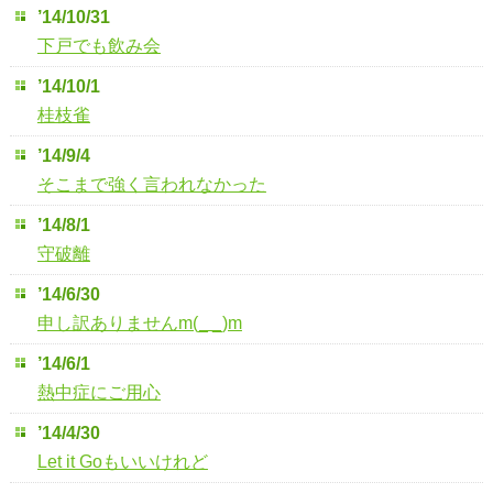
’14/10/31
下戸でも飲み会
’14/10/1
桂枝雀
’14/9/4
そこまで強く言われなかった
’14/8/1
守破離
’14/6/30
申し訳ありませんm(_ _)m
’14/6/1
熱中症にご用心
’14/4/30
Let it Goもいいけれど