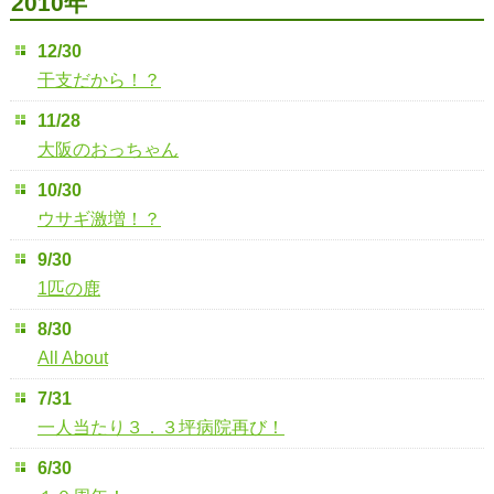
2010年
12/30
干支だから！？
11/28
大阪のおっちゃん
10/30
ウサギ激増！？
9/30
1匹の鹿
8/30
All About
7/31
一人当たり３．３坪病院再び！
6/30