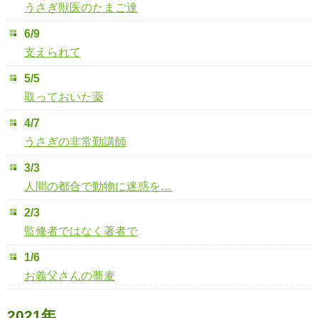
うさぎ獣医のたまご達
6/9
支えられて
5/5
取っておいた薬
4/7
うさぎの非常勤講師
3/3
人間の都合で動物に迷惑を…
2/3
監修者ではなく著者で
1/6
お義父さんの蕎麦
2021年