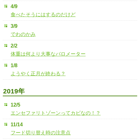
4/9
食べたそうにはするのだけど
3/9
でわのかみ
2/2
体重は何より大事なバロメーター
1/8
ようやく正月が終わる？
2019年
12/5
エンセファリトゾーンってカビなの！？
11/14
フード切り替え時の注意点