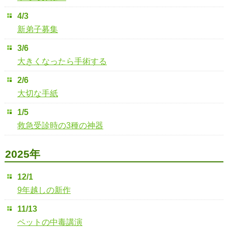
4/3
新弟子募集
3/6
大きくなったら手術する
2/6
大切な手紙
1/5
救急受診時の3種の神器
2025年
12/1
9年越しの新作
11/13
ペットの中毒講演