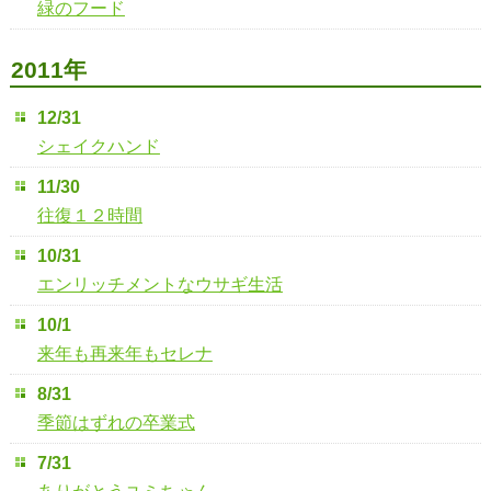
緑のフード
2011年
12/31
シェイクハンド
11/30
往復１２時間
10/31
エンリッチメントなウサギ生活
10/1
来年も再来年もセレナ
8/31
季節はずれの卒業式
7/31