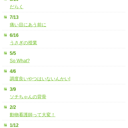
だらく
7/13
痛い目にあう前に
6/16
うさぎの授業
5/5
So What?
4/6
調度良いやつはいないんかい!
3/9
ソチちゃんの背骨
2/2
動物看護師って大変！
1/12