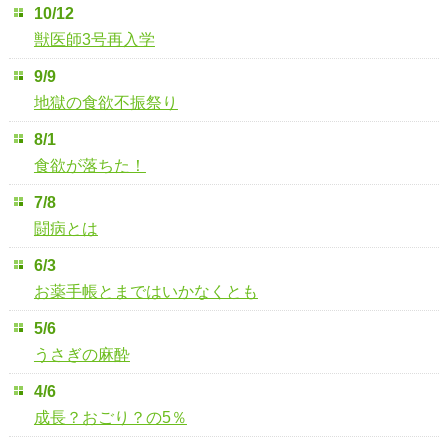
10/12
獣医師3号再入学
9/9
地獄の食欲不振祭り
8/1
食欲が落ちた！
7/8
闘病とは
6/3
お薬手帳とまではいかなくとも
5/6
うさぎの麻酔
4/6
成長？おごり？の5％