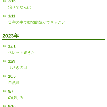
2/16
治せてなんぼ
1/11
災害の中で動物病院ができること
2023年
12/1
ペレット飽きた
11/9
うさぎの目
10/5
自然派
9/7
のびしろ
8/10