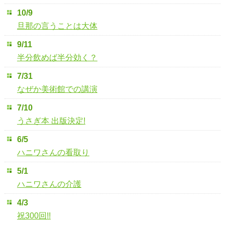
10/9
旦那の言うことは大体
9/11
半分飲めば半分効く？
7/31
なぜか美術館での講演
7/10
うさぎ本 出版決定!
6/5
ハニワさんの看取り
5/1
ハニワさんの介護
4/3
祝300回!!