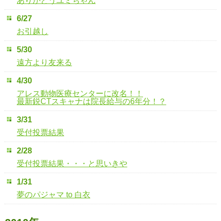
ありがとうユミちゃん
6/27
お引越し
5/30
遠方より友来る
4/30
アレス動物医療センターに改名！！
最新鋭CTスキャナは院長給与の6年分！？
3/31
受付投票結果
2/28
受付投票結果・・・と思いきや
1/31
夢のパジャマ to 白衣