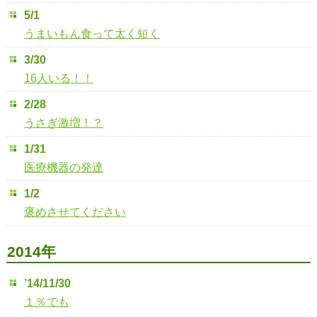
5/1
うまいもん食って太く短く
3/30
16人いる！！
2/28
うさぎ激増！？
1/31
医療機器の発達
1/2
褒めさせてください
2014年
’14/11/30
１％でも