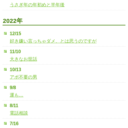
うさぎ年の年初めと半年後
2022年
12/15
好き嫌い言っちゃダメ、とは思うのですが
11/10
大きなお世話
10/13
アポ不要の男
9/8
運も…
8/11
電話相談
7/16