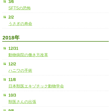
3/6
SFTSの恐怖
2/2
うさぎの寿命
2018年
12/31
動物病院の働き方改革
12/2
ハニワの手術
11/8
日本獣医エキゾチック動物学会
10/3
獣医さんの出張
9/8