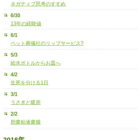
ネガティブ思考のすすめ
6/30
13年の経験値
6/1
ペット葬儀社のリップサービス?
5/3
給水ボトルからお皿へ
4/2
生死を分ける1日
3/1
うさぎと暖房
2/2
胆嚢粘液嚢腫
2016年