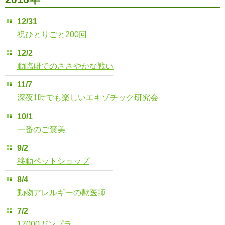
12/31
祝ひとりごと200回
12/2
動臨研でのささやかな戦い
11/7
深夜1時でも楽しいエキゾチック研究会
10/1
一番のご褒美
9/2
移動ペットショップ
8/4
動物アレルギーの獣医師
7/2
17000ガンプラ