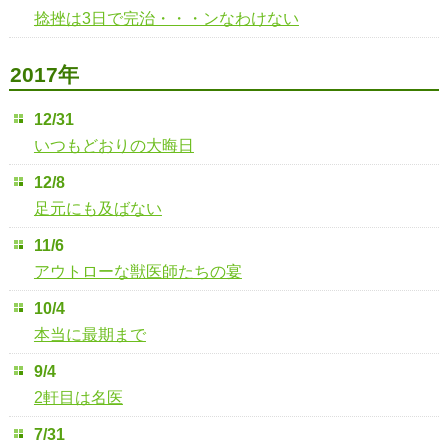
捻挫は3日で完治・・・ンなわけない
2017年
12/31
いつもどおりの大晦日
12/8
足元にも及ばない
11/6
アウトローな獣医師たちの宴
10/4
本当に最期まで
9/4
2軒目は名医
7/31