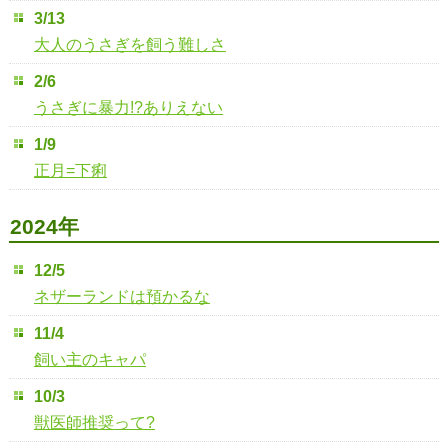
3/13
大人のうさぎを飼う難しさ
2/6
うさぎに暴力!?ありえない
1/9
正月=下痢
2024年
12/5
ネザーランドは預かるな
11/4
飼い主のキャパ
10/3
獣医師推奨って?