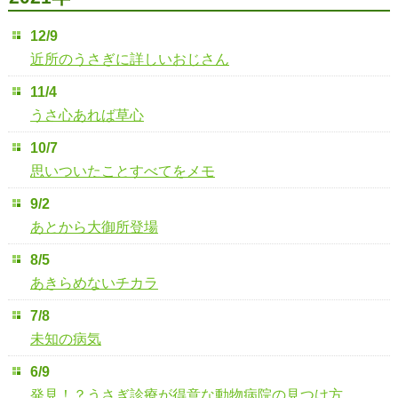
12/9
近所のうさぎに詳しいおじさん
11/4
うさ心あれば草心
10/7
思いついたことすべてをメモ
9/2
あとから大御所登場
8/5
あきらめないチカラ
7/8
未知の病気
6/9
発見！？うさぎ診療が得意な動物病院の見つけ方