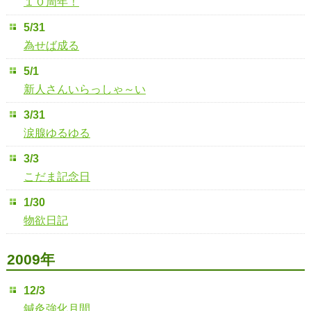
１０周年！
5/31
為せば成る
5/1
新人さんいらっしゃ～い
3/31
涙腺ゆるゆる
3/3
こだま記念日
1/30
物欲日記
2009年
12/3
鍼灸強化月間