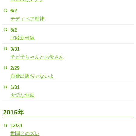
6/2
テディベア精神
5/2
北陸新幹線
3/31
チビ子ちゃんとお母さん
2/29
自費出版ぢゃないよ
1/31
大切な無駄
2015年
12/31
世間とのズレ