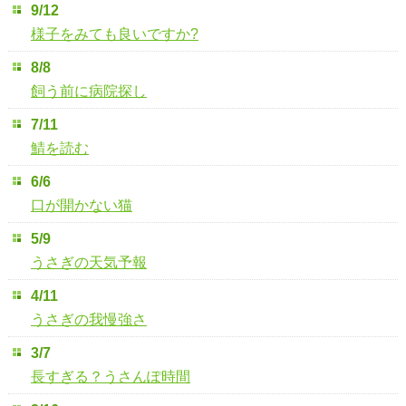
9/12
様子をみても良いですか?
8/8
飼う前に病院探し
7/11
鯖を読む
6/6
口が開かない猫
5/9
うさぎの天気予報
4/11
うさぎの我慢強さ
3/7
長すぎる？うさんぽ時間