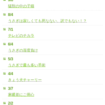
猛獣の中の子猫
8/4
うさぎは寂しくても死なない、訳でもない！？
7/1
テレビのチカラ
6/4
うさぎの湿度負け
5/3
うさぎで最も多い手術
4/4
きょう犬チャーリー
3/7
寒暖差にご用心
2/2