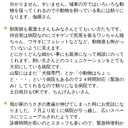
分かりません。すいません。城東の方ではいろいろな動
物を扱ってくれるので小動物を飼っている私には頼りに
なります。伽羅さん
獣医師も看護士さんもみなさんとてもいい方たちです。
待合室は病院なのにゴキゲンで尻尾を振るワンちゃん猫
ちゃん、ウサギにフェレットなどなど。動物達も怖がっ
ていないように見えます。
とにかくどんな細かい事にも親身になって相談にのって
くれます。飼い主さんとのコミュニケーションをとても
大切にしている病院です。
山梨にはまだ「犬猫専門」とか「小動物はちょっ
と・・・」という病院もあるので２４時間対応（緊急の
み）してくれるなので頼りになる病院です。
土日祝日もOKです。ちんげんさいさん
我が家のうさぎの奥歯が伸びてしまった時にお世話にな
りました。７月より近くに病院が引っ越し、広いスペー
スにリニューアルされたようです。
診療時間が長いのとスタッフも多いので、緊急時便利か