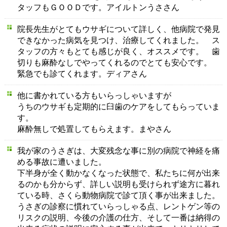
タッフもＧＯＯＤです。アイルトンうささん
院長先生がとてもウサギについて詳しく、他病院で発見
できなかった病気を見つけ、治療してくれました。 ス
タッフの方々もとても感じが良く、オススメです。 歯
切りも麻酔なしでやってくれるのでとても安心です。
緊急でも診てくれます。ディアさん
他に書かれている方もいらっしゃいますが
うちのウサギも定期的に臼歯のケアをしてもらっていま
す。
麻酔無しで処置してもらえます。まやさん
我が家のうさぎは、大変残念な事に別の病院で神経を痛
める事故に遭いました。
下半身が全く動かなくなった状態で、私たちに何が出来
るのかも分からず、詳しい説明も受けられず途方に暮れ
ている時、さくら動物病院で診て頂く事が出来ました。
うさぎの診察に慣れていらっしゃる点、レントゲン等の
リスクの説明、今後の介護の仕方、そして一番は納得の